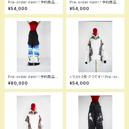
Pre-order item！！予約商品で
Pre-order item！！予約商品で
す！！MQ07003 +++ jacket
す！！MQ07003 EM +++ jack
¥54,000
¥54,000
005 tww！！送料無料（日本国
et EM 009 dflw em！！送料無
内のみ）サービス中です！！
料（日本国内のみ）サービス中で
す！！
Pre-order item！！予約商品で
⭐︎ラスト2枚づつです！！Pre-ord
す！！MQ07501 GALAXXXY p
er item！！予約商品です！！MQ
¥80,000
¥54,000
ants 3L 503 kmbl 3L！！送料
07003 EM +++ jacket EM
無料（日本国内のみ）サービス中
003 hflmtw em！！送料無料
です！！
（日本国内のみ）サービス中で
す！！