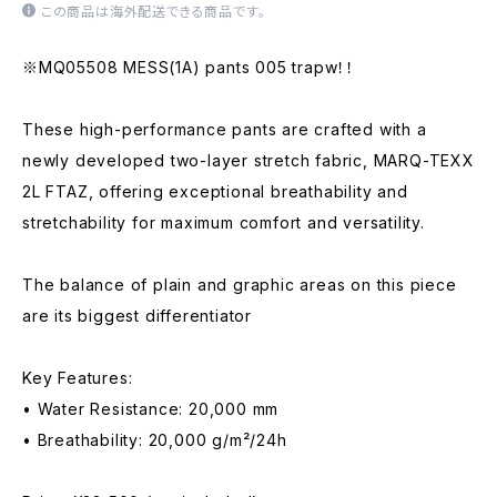
この商品は海外配送できる商品です。
※MQ05508 MESS(1A) pants 005 trapw！！
These high-performance pants are crafted with a
newly developed two-layer stretch fabric, MARQ-TEXX
2L FTAZ, offering exceptional breathability and
stretchability for maximum comfort and versatility.
The balance of plain and graphic areas on this piece
are its biggest differentiator
Key Features:
• Water Resistance: 20,000 mm
• Breathability: 20,000 g/m²/24h