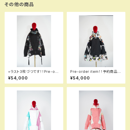
その他の商品
⭐︎ラスト3枚づつです！！Pre-ord
Pre-order item！！予約商品で
er item！！予約商品です！！MQ
す！！MQ07000EM GALAXXX
¥54,000
¥54,000
07003 EM +++ jacket EM
Y jacket EM 991 dflbk e
993 hflmtbk em！！送料無料
m！！送料無料（日本国内のみ）
（日本国内のみ）サービス中で
サービス中です！！
す！！