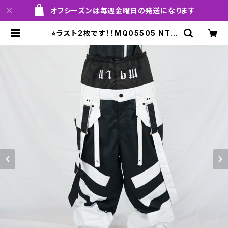
オフシーズンは毎週金曜日の発送になります
⭐︎ラスト2枚です！！MQ05505 NTR
pants 990 black！！※送料無料
（日本国内のみ）サービス中です！！ |
MARQLEEN