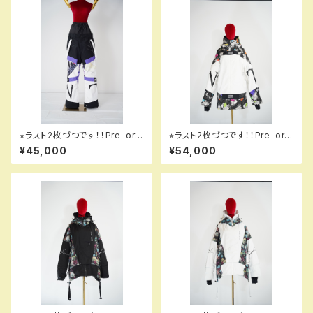
⭐︎ラスト2枚づつです！！Pre-ord
⭐︎ラスト2枚づつです！！Pre-ord
er item！！予約商品です！！MQ
er item！！予約商品です！！MQ
¥45,000
¥54,000
07500 GALAXXXY pants 61
07000EM GALAXXXY jacke
8 syodouka！！送料無料（日本
t EM 001 dflw em！！送料無料
国内のみ）サービス中です！！
（日本国内のみ）サービス中で
す！！