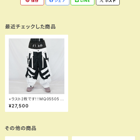
保存
シェア
LINE
ポスト
最近チェックした商品
⭐︎ラスト2枚です！！MQ05505 N
TR pants 990 black！！※送
¥27,500
料無料（日本国内のみ）サービス
中です！！
その他の商品