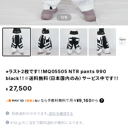
1
/9
⭐︎ラスト2枚です！！MQ05505 NTR pants 990
black！！※送料無料（日本国内のみ）サービス中です！！
27,500
¥
¥9,160
なら
手数料無料で
月々
から
別途送料がかかります。
送料を確認する
¥1以上のご注文で国内送料が無料になります。