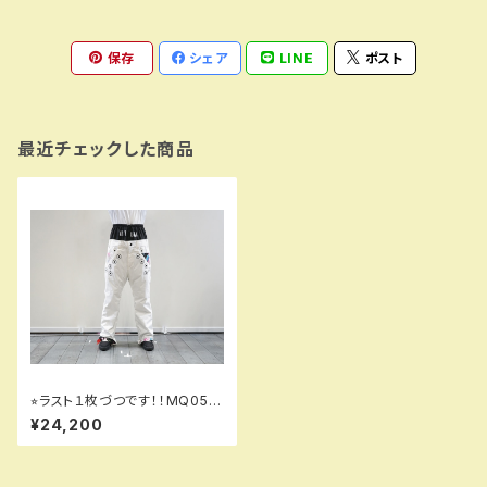
保存
シェア
LINE
ポスト
最近チェックした商品
⭐︎ラスト１枚づつです！！MQ055
01 PLATINUM pants 000 w
¥24,200
hite！！※送料無料（日本国内の
み）サービス中です！！