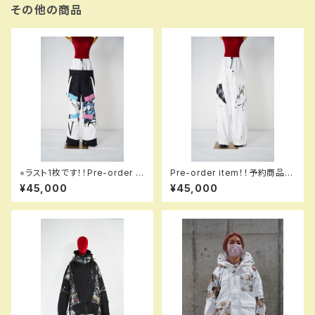
その他の商品
⭐︎ラスト1枚です！！Pre-order it
Pre-order item！！予約商品で
em！！予約商品です！！MQ075
す！！MQ07503 EM ＋＋＋ pa
¥45,000
¥45,000
00 EM GALAXXXY pants E
nts EM 002 mrqw em！！送料
M 125 naruse em！！送料無料
無料（日本国内のみ）サービス中
（日本国内のみ）サービス中で
です！！
す！！