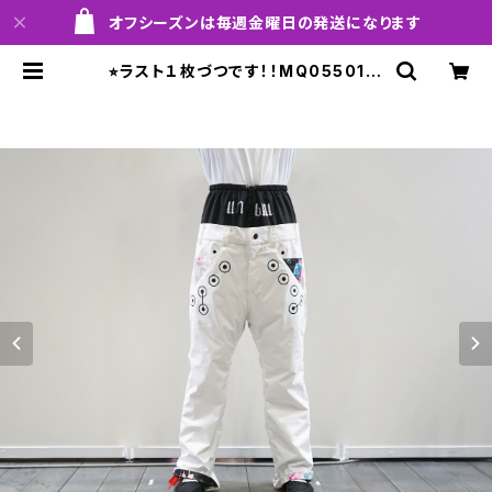
オフシーズンは毎週金曜日の発送になります
⭐︎ラスト１枚づつです！！MQ05501 P
LATINUM pants 000 white！！※
送料無料（日本国内のみ）サービス中
です！！ | MARQLEEN