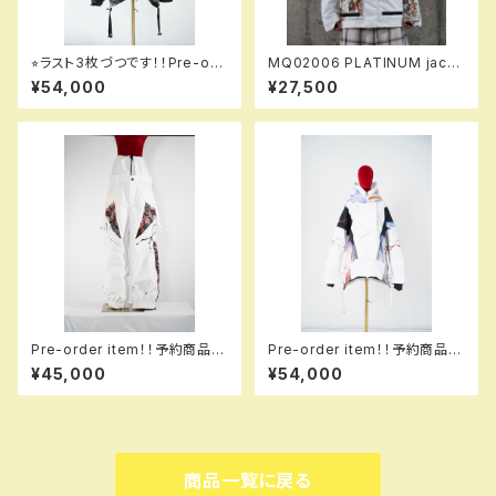
⭐︎ラスト3枚づつです！！Pre-ord
MQ02006 PLATINUM jack
er item！！予約商品です！！MQ
et II 000 white ※送料無料
¥54,000
¥27,500
07003 EM +++ jacket EM
（日本国内のみ）サービス中！！
993 hflmtbk em！！送料無料
（日本国内のみ）サービス中で
す！！
Pre-order item！！予約商品で
Pre-order item！！予約商品で
す！！MQ07503 EM ＋＋＋ pa
す！！MQ07003 +++ jacket
¥45,000
¥54,000
nts EM 004 hflpkw em！！送
005 tww！！送料無料（日本国
料無料（日本国内のみ）サービス
内のみ）サービス中です！！
中です！！
商品一覧に戻る