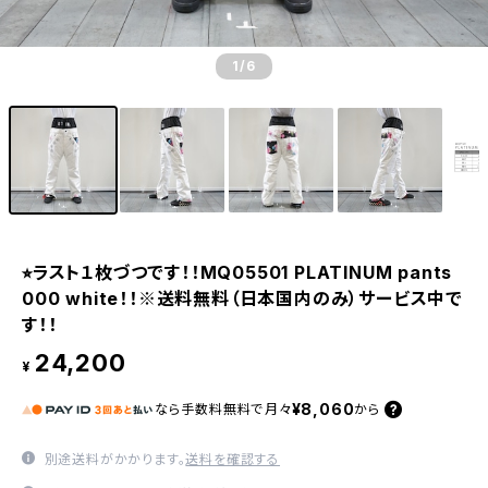
1
/6
⭐︎ラスト１枚づつです！！MQ05501 PLATINUM pants
000 white！！※送料無料（日本国内のみ）サービス中で
す！！
24,200
¥
¥8,060
なら
手数料無料で
月々
から
別途送料がかかります。
送料を確認する