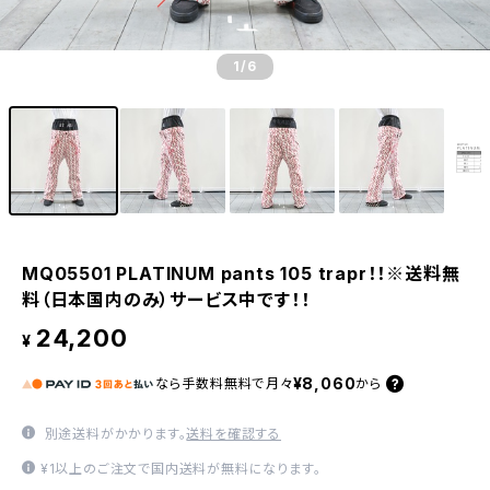
1
/6
MQ05501 PLATINUM pants 105 trapr！！※送料無
料（日本国内のみ）サービス中です！！
24,200
¥
¥8,060
なら
手数料無料で
月々
から
別途送料がかかります。
送料を確認する
¥1以上のご注文で国内送料が無料になります。