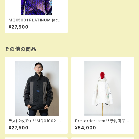
MQ05001 PLATINUM jacke
t 805trapp！！※送料無料（日
¥27,500
本国内のみ）サービス中です！！
その他の商品
ラスト2枚です！！MQ01002 CO
Pre-order item！！予約商品で
ACH+ jacket 990 black ※
す！！MQ07003 +++ jacket
¥27,500
¥54,000
送料無料（日本国内のみ）サービ
917 kathmiw！！送料無料（日
ス中！！
本国内のみ）サービス中です！！