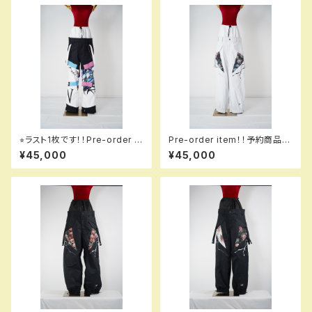
⭐︎ラスト1枚です！！Pre-order it
Pre-order item！！予約商品で
em！！予約商品です！！MQ075
す！！MQ07503 EM ＋＋＋ pa
¥45,000
¥45,000
00 EM GALAXXXY pants E
nts EM 003 hflmtw em！！送
M 125 naruse em！！送料無料
料無料（日本国内のみ）サービス
（日本国内のみ）サービス中で
中です！！
す！！