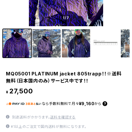
1
/7
MQ05001 PLATINUM jacket 805trapp！！※送料
無料（日本国内のみ）サービス中です！！
27,500
¥
¥9,160
なら
手数料無料で
月々
から
別途送料がかかります。
送料を確認する
¥1以上のご注文で国内送料が無料になります。