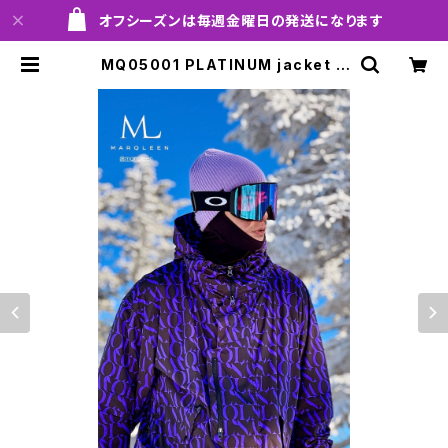
オフシーズンは毎週金曜日の発送になります
MQ05001 PLATINUM jacket 8
05trapp！！※送料無料（日本国内の
み）サービス中です！！ | MARQLEEN