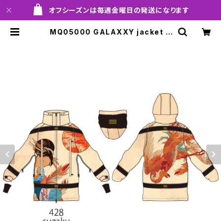
オフシーズンは毎週金曜日の発送になります
MQ05000 GALAXXY jacket 4
28 suzaku ！！※送料無料（日本国
内のみ）サービス中！！ | MARQLEE
N