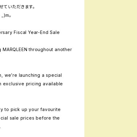
せていただきます。
_)m。
rsary Fiscal Year-End Sale
ng MARQLEEN throughout another
, we’re launching a special
h exclusive pricing available
ty to pick up your favourite
ial sale prices before the
.