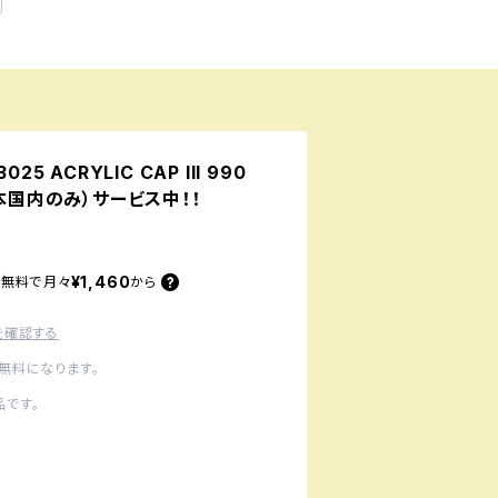
5 ACRYLIC CAP III 990
日本国内のみ）サービス中！！
¥1,460
料無料で
月々
から
を確認する
無料になります。
です。