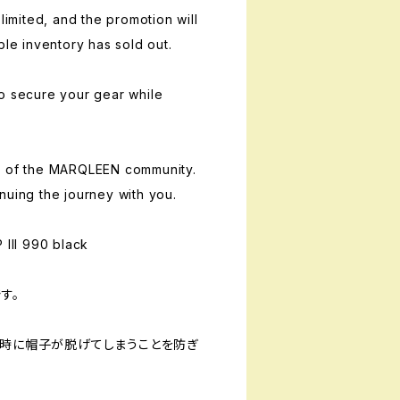
 limited, and the promotion will
ble inventory has sold out.
o secure your gear while
t of the MARQLEEN community.
nuing the journey with you.
II 990 black
す。
倒時に帽子が脱げてしまうことを防ぎ