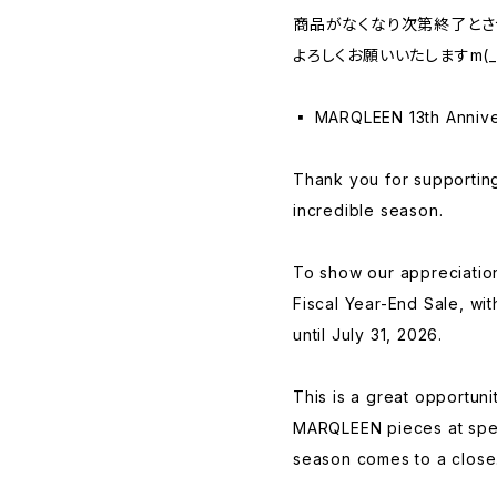
商品がなくなり次第終了とさ
よろしくお願いいたしますm(_ 
▪️ MARQLEEN 13th Annive
Thank you for supporti
incredible season.
To show our appreciation
Fiscal Year-End Sale, wit
until July 31, 2026.
This is a great opportuni
MARQLEEN pieces at spec
season comes to a close