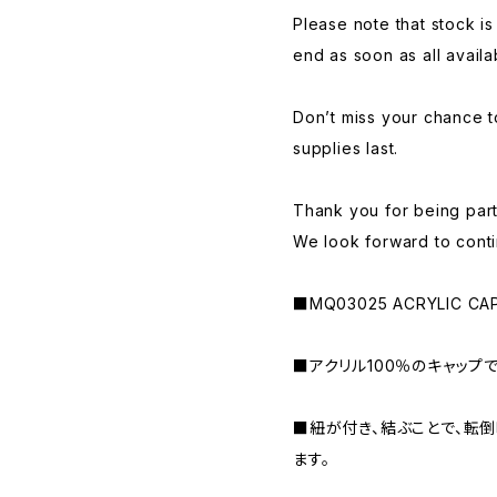
Please note that stock is
end as soon as all availa
Don’t miss your chance t
supplies last.
Thank you for being par
We look forward to conti
■MQ03025 ACRYLIC CAP I
■アクリル100％のキャップで
■紐が付き、結ぶことで、転
ます。