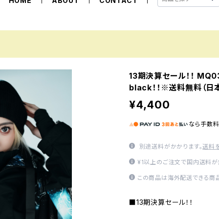
HOME
ABOUT
CONTACT
13期決算セール！！ MQ0302
black！！※送料無料（
¥4,400
なら
手数
別途送料がかかります。
送料
¥1以上のご注文で国内送料が
この商品は海外配送できる商品
■13期決算セール！！