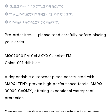
別途送料がかかります。
送料を確認する
¥1以上のご注文で国内送料が無料になります。
この商品は海外配送できる商品です。
Pre-order item — please read carefully before placing
your order.
MQ07000 EM GALAXXXY Jacket EM
Color: 991 dflbk em
A dependable outerwear piece constructed with
MARQLEEN’s proven high-performance fabric, MARQ-
30000 CAQMX, offering exceptional waterproof
protection.
Designed with the concept of creating a jacket that