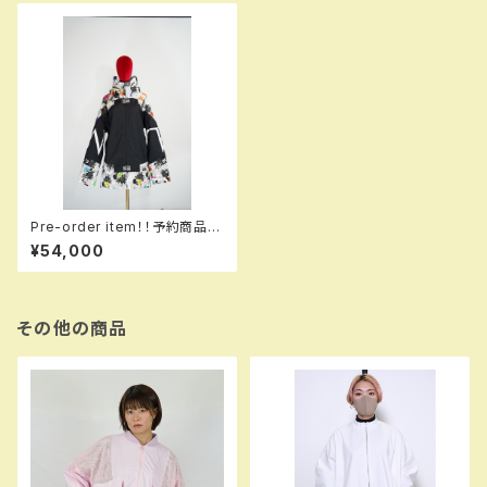
Pre-order item！！予約商品で
す！！MQ07000EM GALAXXX
¥54,000
Y jacket EM 991 dflbk e
m！！送料無料（日本国内のみ）
サービス中です！！
その他の商品