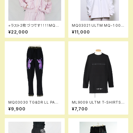
⭐︎ラスト2枚づつです！！！！MQ05
MQ03021 ULTM MQ-1 000
008 MESS(1A) jacket 724
white！！※送料無料（日本国内
¥22,000
¥11,000
meshpk！！ ※送料無料（日本
のみ）サービス中！！
国内のみ）サービス中！！
MQ03030 TG&DR LL PANT
ML9009 ULTM T-SHIRTS
S 990 tigerbk！！※送料無料
990 black！！フィルム入りＴシ
¥9,900
¥7,700
（日本国内のみ）サービス中！！
ャツ！！※送料無料（日本国内の
み）サービス中！！