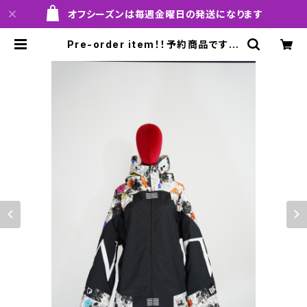
オフシーズンは毎週金曜日の発送になります
Pre-order item！！予約商品です！！
MQ07000EM GALAXXXY jack
et EM 991 dflbk em！！送料無料
（日本国内のみ）サービス中です！！ |
MARQLEEN