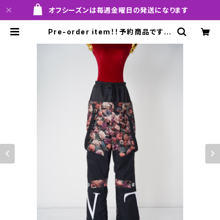
オフシーズンは毎週金曜日の発送になります
Pre-order item！！予約商品です！！
MQ07500 EM GALAXXXY pant
s EM 703 hflpk em！！送料無料
（日本国内のみ）サービス中です！！ |
MARQLEEN