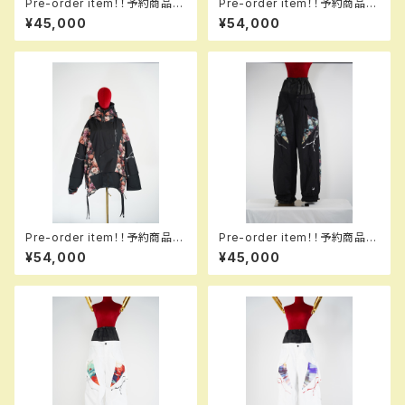
Pre-order item！！予約商品で
Pre-order item！！予約商品で
す！！MQ07500 EM GALAXX
す！！MQ07003 +++ jacket 1
¥45,000
¥54,000
XY pants EM 703 hflpk e
13 tokyo！！送料無料（日本国
m！！送料無料（日本国内のみ）
内のみ）サービス中です！！
サービス中です！！
Pre-order item！！予約商品で
Pre-order item！！予約商品で
す！！MQ07003 EM +++ jack
す！！MQ07503 EM ＋＋＋ pa
¥54,000
¥45,000
et EM 994 hflpkbk em！！送
nts EM 993 hflmtbk em！！
料無料（日本国内のみ）サービス
送料無料（日本国内のみ）サービ
中です！！
ス中です！！