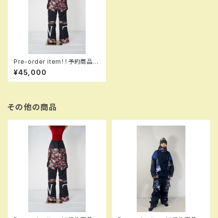
Pre-order item！！予約商品で
す！！MQ07500 EM GALAXX
¥45,000
XY pants EM 703 hflpk e
m！！送料無料（日本国内のみ）
サービス中です！！
その他の商品