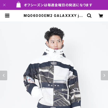
オフシーズンは毎週金曜日の発送になります
MQ06000EM2 GALAXXXY jac
ket EM2 002 misaka！！送料無料
（日本国内のみ）サービス中！！ | MA
RQLEEN