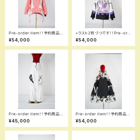
Pre-order item！！予約商品で
⭐︎ラスト2枚づつです！！Pre-ord
す！！MQ07003 +++ jacket
er item！！予約商品です！！MQ
¥54,000
¥54,000
913 kathmikb！！送料無料（日
07000 GALAXXXY jacket 6
本国内のみ）サービス中です！！
18 syodouka！！送料無料（日
本国内のみ）サービス中です！！
Pre-order item！！予約商品で
Pre-order item！！予約商品で
す！！MQ07503 EM ＋＋＋ pa
す！！MQ07000EM GALAXXX
¥45,000
¥54,000
nts EM 002 mrqw em！！送料
Y jacket EM 991 dflbk e
無料（日本国内のみ）サービス中
m！！送料無料（日本国内のみ）
です！！
サービス中です！！