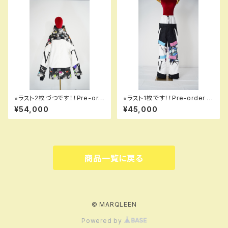
⭐︎ラスト2枚づつです！！Pre-ord
⭐︎ラスト1枚です！！Pre-order it
er item！！予約商品です！！MQ
em！！予約商品です！！MQ075
¥54,000
¥45,000
07000EM GALAXXXY jacke
00 EM GALAXXXY pants E
t EM 001 dflw em！！送料無料
M 125 naruse em！！送料無料
（日本国内のみ）サービス中で
（日本国内のみ）サービス中で
す！！
す！！
商品一覧に戻る
© MARQLEEN
Powered by