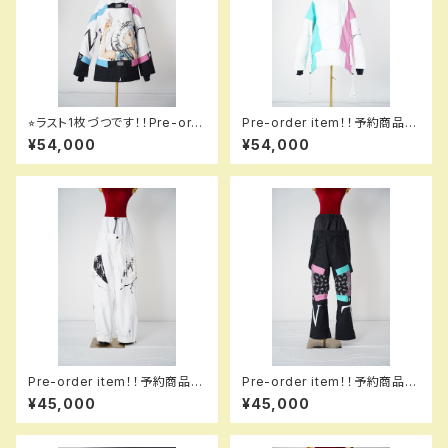
⭐︎ラスト1枚づつです！！Pre-ord
Pre-order item！！予約商品で
er item！！予約商品です！！MQ
す！！MQ07003 +++ jacket
¥54,000
¥54,000
07000EM GALAXXXY jacke
000 white！！送料無料（日本国
t EM 125 naruse em！！送料
内のみ）サービス中です！！
無料（日本国内のみ）サービス中
です！！
Pre-order item！！予約商品で
Pre-order item！！予約商品で
す！！MQ07503 EM ＋＋＋ pa
す！！MQ07500 GALAXXXY p
¥45,000
¥45,000
nts EM 002 mrqw em！！送料
ants 995 bdbk！！送料無料
無料（日本国内のみ）サービス中
（日本国内のみ）サービス中で
です！！
す！！