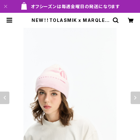
オフシーズンは毎週金曜日の発送になります
NEW！！TOLASMIK x MARQLEE
N！！TM-0001 HELMET KNIT CA
P 700 pink！！送料無料（日本国内の
み）サービス中です！！ | MARQLEEN