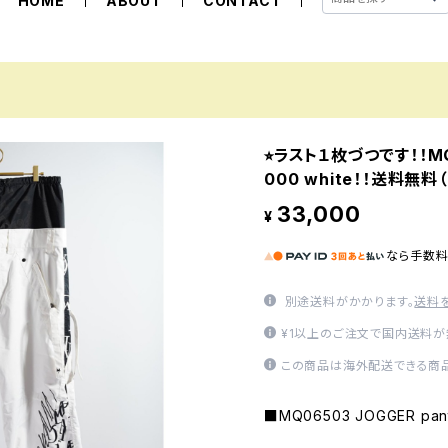
HOME
ABOUT
CONTACT
⭐︎ラスト１枚づつです！！MQ
000 white！！送料無
33,000
¥
なら
手数
別途送料がかかります。
送料
¥1以上のご注文で国内送料が
この商品は海外配送できる商品
■MQ06503 JOGGER pant