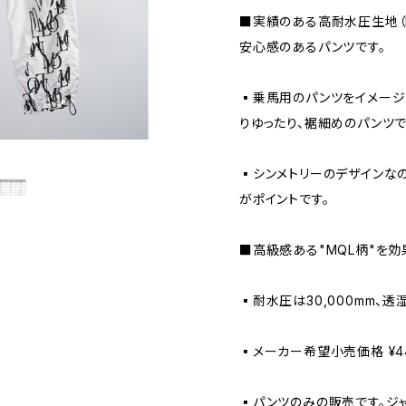
■実績のある高耐水圧生地（MA
安心感のあるパンツです。
▪️乗馬用のパンツをイメー
りゆったり、裾細めのパンツで
▪️シンメトリーのデザインな
がポイントです。
■高級感ある"MQL柄"を効
▪️耐水圧は30,000mm、透湿は
▪️メーカー希望小売価格 ¥44
▪️パンツのみの販売です。ジ