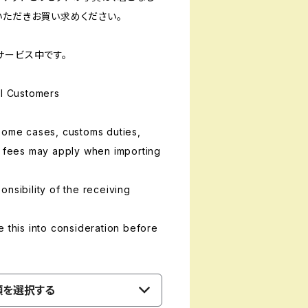
いただきお買い求めください。
サービス中です。
al Customers
some cases, customs duties,
g fees may apply when importing
nsibility of the receiving
e this into consideration before
類を選択する