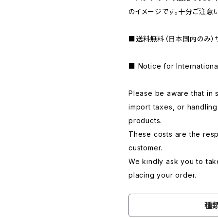
のイメージです。十分ご注意
■送料無料（日本国内のみ）
■ Notice for Internation
Please be aware that in 
import taxes, or handlin
products.
These costs are the respo
customer.
We kindly ask you to tak
placing your order.
種