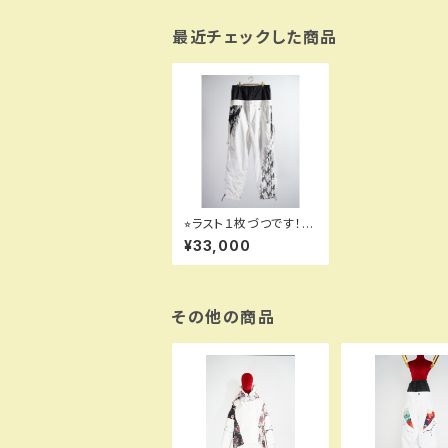
最近チェックした商品
⭐︎ラスト１枚づつです！！
MQ06503 JOGGER
¥33,000
pants 000 white！！
送料無料（日本国内の
み）サービス中！！
その他の商品